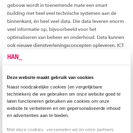
gebouw wordt in toenemende mate een
smart
building
met heel veel technische systemen aan de
binnenkant, én heel veel data. Die data leveren enorm
veel informatie op, bijvoorbeeld voor het
optimaliseren van beheer en onderhoud. Data kunnen
ook nieuwe dienstverleningsconcepten opleveren. ICT
is niet meer weg te denken uit de technieksector.’
Installaties raken bovendien met elkaar verweven;
daardoor is behoefte aan mensen die niet alleen met
losse installaties kunnen werken, maar hele systemen
Deze website maakt gebruik van cookies
kunnen overzien.
Naast noodzakelijke cookies (en vergelijkbare
technieken) die we gebruiken om onze website goed te
Voor SEECE zijn goed-opgeleide installatietechnici van
laten functioneren gebruiken we cookies om onze
website te verbeteren en om gepersonaliseerde inhoud
belang omdat ze bijdragen aan de betrouwbaarheid
en advertenties aan te bieden.
en betaalbaarheid van de energievoorziening. Vanuit
de installatiebranche wordt nagedacht over hoe –
Met deze cookies verzamelen wij en onze partners
bijvoorbeeld – gebouweigenaren hun energiegebruik