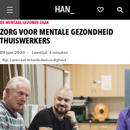
Mobiele navigatie openen
Favorieten
Zoek
DE MENTAAL GEZONDE ZAAK
ZORG VOOR MENTALE GEZONDHEID
THUISWERKERS
09 juni 2020
Leestijd: 4 minuten
Bijz. Lectoraat Arbeidsdeskundigheid