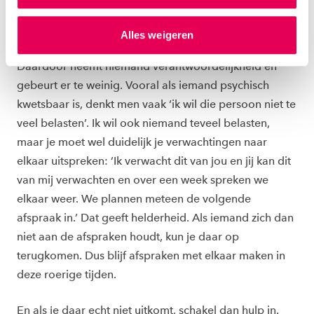
gepersonaliseerde advertenties te plaatsen. Lees
zakelijker mag, ook als diegene het moeilijk heeft. Uit
hierover meer in ons
privacystatement
en
aardigheid en angst om iemand onder druk te zetten,
Alles weigeren
ons
cookiestatement
. Via ‘Zelf instellen’ kun je ook zelf
wordt vaak het maken van afspraken overgeslagen.
instellen welke cookies we plaatsen. Je kunt je
Daardoor neemt niemand verantwoordelijkheid en
toestemming altijd wijzigen of intrekken via
gebeurt er te weinig. Vooral als iemand psychisch
ons
cookiestatement
.
kwetsbaar is, denkt men vaak ‘ik wil die persoon niet te
veel belasten’. Ik wil ook niemand teveel belasten,
maar je moet wel duidelijk je verwachtingen naar
elkaar uitspreken: ’Ik verwacht dit van jou en jij kan dit
van mij verwachten en over een week spreken we
elkaar weer. We plannen meteen de volgende
afspraak in.’ Dat geeft helderheid. Als iemand zich dan
niet aan de afspraken houdt, kun je daar op
terugkomen. Dus blijf afspraken met elkaar maken in
deze roerige tijden.
En als je daar echt niet uitkomt, schakel dan hulp in.