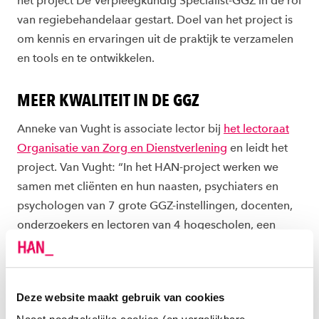
het project De Verpleegkundig Specialist-GGZ in de rol
van regiebehandelaar gestart. Doel van het project is
om kennis en ervaringen uit de praktijk te verzamelen
en tools en te ontwikkelen.
MEER KWALITEIT IN DE GGZ
Anneke van Vught is associate lector bij
het lectoraat
Organisatie van Zorg en Dienstverlening
en leidt het
project. Van Vught: “In het HAN-project werken we
samen met cliënten en hun naasten, psychiaters en
psychologen van 7 grote GGZ-instellingen, docenten,
onderzoekers en lectoren van 4 hogescholen, een
hoogleraar verplegingswetenschap en verschillende
beroepsverenigingen. Op deze manier zorgen we
voor breed gedragen concrete handvatten voor het
Deze website maakt gebruik van cookies
werkveld. Bijdragen aan het effectief functioneren van