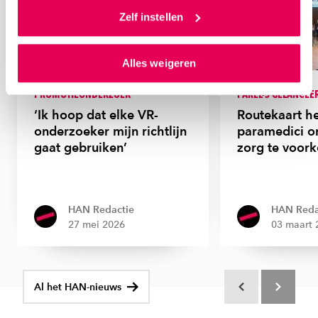
toestemming om cookies voor social media en
Zelf instellen
gepersonaliseerde advertenties te plaatsen. Lees
hierover meer in ons
privacystatement
en
Alles weigeren
ons
cookiestatement
. Via ‘Zelf instellen’ kun je ook zelf
instellen welke cookies we plaatsen. Je kunt je
PROMOTIEONDERZOEK
PAREL-S GELANCEE
toestemming altijd wijzigen of intrekken via
‘Ik hoop dat elke VR-
Routekaart he
ons
cookiestatement
.
onderzoeker mijn richtlijn
paramedici o
gaat gebruiken’
zorg te voor
HAN Redactie
HAN Reda
27 mei 2026
03 maart 
Al het HAN-nieuws
Scroll terug
Scroll verd