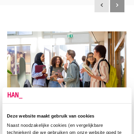
Scroll terug
Scroll verd
Deze website maakt gebruik van cookies
KEUZE 2
Naast noodzakelijke cookies (en vergelijkbare
WELK TYPE OPLEIDING PAST BIJ MIJ?
technieken) die we gebruiken om onze website goed te