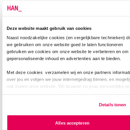
Werktuigbouwkunde
master Applied Data Science
Deze website maakt gebruik van cookies
Eventuele vragen/opmerkingen
Naast noodzakelijke cookies (en vergelijkbare technieken) d
we gebruiken om onze website goed te laten functioneren
gebruiken we cookies om onze website te verbeteren en om
gepersonaliseerde inhoud en advertenties aan te bieden.
Met deze cookies verzamelen wij en onze partners informat
VERIFICATIE
over jou en volgen we jouw internetgedrag binnen, en mogeli
Vul de tekens in die in onderstaande afbeelding worden
ook buiten onze website. Wij bouwen zo jouw persoonlijke pro
weergegeven
op. Hiermee passen wij onze website en communicatie aan 
jouw voorkeuren. Ook kunnen we zo gerichte advertenties la
Details tonen
zien op basis van jouw internetgedrag.
Als je op ‘Alles accepteren’ klikt dan geef je ons toestemmin
Alles accepteren
om cookies voor social media en gepersonaliseerde