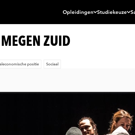
Opleidingen
Studiekeuze
S
JMEGEN ZUID
aleconomische positie
Sociaal