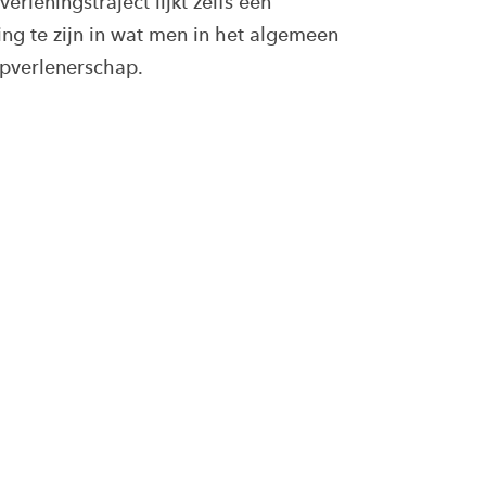
erleningstraject lijkt zelfs een
ng te zijn in wat men in het algemeen
lpverlenerschap.