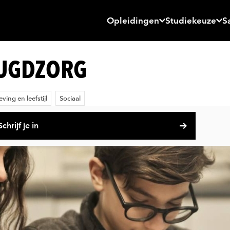
Opleidingen
Studiekeuze
S
EUGDZORG
ing en leefstijl
Sociaal
Schrijf je in