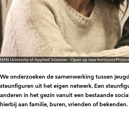
HAN University of Applied Sciences - Open up new horizons
Projec
We onderzoeken de samenwerking tussen jeugdp
steunfiguren uit het eigen netwerk. Een steunfig
anderen in het gezin vanuit een bestaande sociale
hierbij aan familie, buren, vrienden of bekenden.