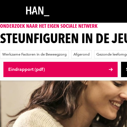
ONDERZOEK NAAR HET EIGEN SOCIALE NETWERK
STEUNFIGUREN IN DE J
Werkzame Factoren in de Beweegzorg
Afgerond
Gezonde leefomgev
Eindrapport (pdf)