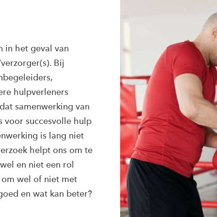
n in het geval van
verzorger(s). Bij
nbegeleiders,
ere hulpverleners
 dat samenwerking van
s voor succesvolle hulp
werking is lang niet
nderzoek helpt ons om te
wel en niet een rol
 om wel of niet met
goed en wat kan beter?