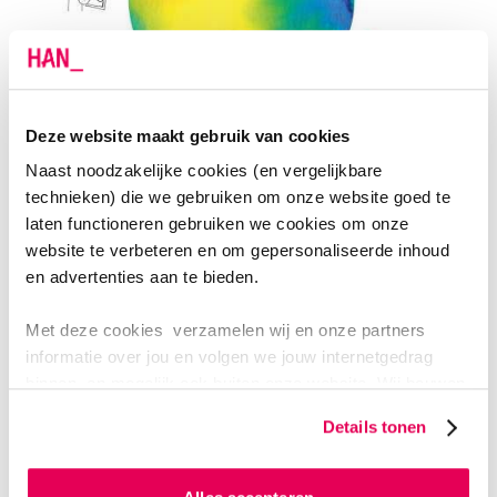
UITGANGSPUNTEN VOOR GEZAMENLIJKE
Deze website maakt gebruik van cookies
MORELE REFLECTIE
Naast noodzakelijke cookies (en vergelijkbare
technieken) die we gebruiken om onze website goed te
Van belang bij gezamenlijk reflecteren is de relatie,
laten functioneren gebruiken we cookies om onze
zodat betrokkenen met vertrouwen samenwerken.
website te verbeteren en om gepersonaliseerde inhoud
en advertenties aan te bieden.
1. Het kan wél
2. De moed om te beginnen
Met deze cookies verzamelen wij en onze partners
3. Een warm welkom
informatie over jou en volgen we jouw internetgedrag
binnen, en mogelijk ook buiten onze website. Wij bouwen
4. De relatie is het belangrijkst
zo jouw persoonlijke profiel op. Hiermee passen wij onze
5. Verken samen onbekend terrein
Details tonen
website en communicatie aan op jouw voorkeuren. Ook
6. Gebruik al je zintuigen
kunnen we zo gerichte advertenties laten zien op basis
7. Wat heb jij nodig om mee te doen op jouw manier?
van jouw internetgedrag.