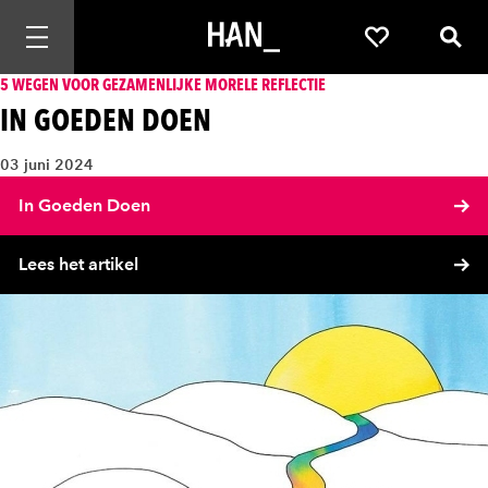
Mobiele navigatie openen
Favorieten
Zoek
5 WEGEN VOOR GEZAMENLIJKE MORELE REFLECTIE
IN GOEDEN DOEN
03 juni 2024
In Goeden Doen
Lees het artikel