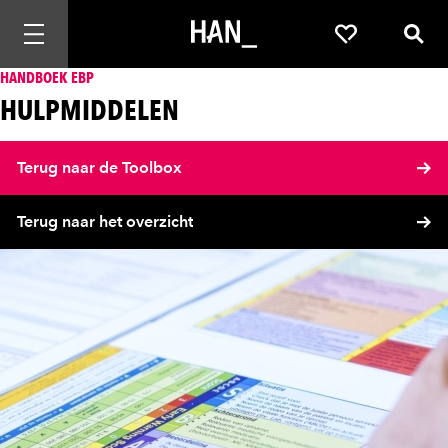
Mobiele navigatie openen
Favorieten
Zoek
HANDBOEK EBP
HULPMIDDELEN
Terug naar de Toolbox
Terug naar het overzicht