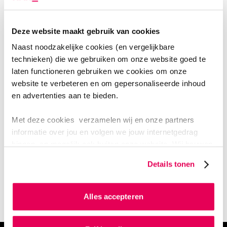
verpleeghuiszorg
Deze website maakt gebruik van cookies
Beter Laten aanbevelingen
Naast noodzakelijke cookies (en vergelijkbare
technieken) die we gebruiken om onze website goed te
laten functioneren gebruiken we cookies om onze
website te verbeteren en om gepersonaliseerde inhoud
en advertenties aan te bieden.
Met deze cookies verzamelen wij en onze partners
informatie over jou en volgen we jouw internetgedrag
Naar overzicht Handboek EBP
binnen, en mogelijk ook buiten onze website. Wij bouwen
zo jouw persoonlijke profiel op. Hiermee passen wij onze
Details tonen
website en communicatie aan op jouw voorkeuren. Ook
Naar de complete Toolbox
kunnen we zo gerichte advertenties laten zien op basis
van jouw internetgedrag.
Alles accepteren
Als je op ‘Alles accepteren’ klikt dan geef je ons