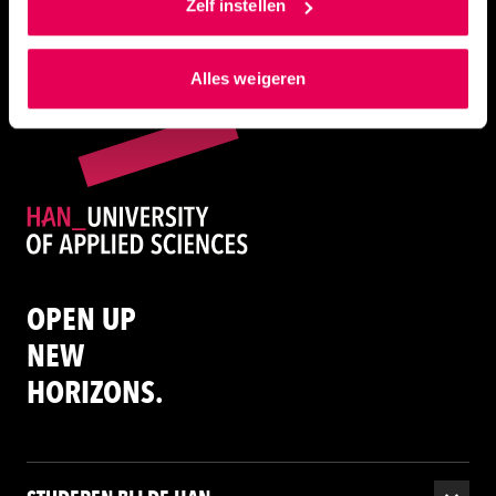
toestemming om cookies voor social media en
Zelf instellen
Toolbox EBP
gepersonaliseerde advertenties te plaatsen. Lees
hierover meer in ons
privacystatement
en
Alles weigeren
ons
cookiestatement
. Via ‘Zelf instellen’ kun je ook zelf
instellen welke cookies we plaatsen. Je kunt je
toestemming altijd wijzigen of intrekken via
ons
cookiestatement
.
OPEN UP
NEW
HORIZONS.