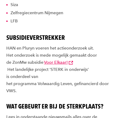
Siza
Zelfregiecentrum
Nijmegen
LFB
SUBSIDIEVERSTREKKER
HAN
en
Pluryn
voeren
het
actieonderzoek
uit
.
Het
onderzoek
is
mede
mogelijk
gemaakt
door
de
ZonMw
subsidie
Voor
Elkaar
!
Het
landelijke
project ‘STERK in
onderwijs
’
is
onderdeel
van
het
programma
Volwaardig
Leven,
gefinancierd
door
VWS.
WAT GEBEURT ER BIJ DE STERKPLAATS?
Lees in onderstaande nieuwsmails alles over de