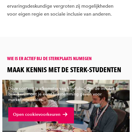
ervaringsdeskundige vergroten zij mogelijkheden
voor
eigen regie en sociale inclusie van anderen.
WIE IS ER ACTIEF BIJ DE STERKPLAATS NIJMEGEN
:
MAAK KENNIS MET DE STERK-STUDENTEN
Deze content is afkomstig van YouTube. Om de inhoud te
bekijken, moet je eerst toestemming geven voor
marketingcookies.
Bekijk volledige video
Open cookievoorkeuren