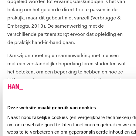
opgeleid worden tot ervaringsdeskundigen is het van
belang om het
geleerde direct toe te passen in de
praktijk, maar dit gebeurt niet vanzelf (Verbrugge &
Embregts, 2013). De samenwerking met
de
verschillende partners zorg
t ervoor
dat opleiding en
de praktijk hand-in-hand gaan.
Dankzij
ontmoeting en samenwerking met mensen
met
een verstandelijke beperking
leren studenten wat
het betekent om een beperking te hebben en
hoe ze
bij kunnen dragen aan een betere aansluiting van deze
doelgroep
. Door te werken met co-onderzoeker
s
leren
onderzoekers samen passende onderzoeksmaterialen
te
ontwikkelen, die beter aansluiten bij mensen
Deze website maakt gebruik van cookies
met
verstandelijke beperking
.
Naast noodzakelijke cookies (en vergelijkbare technieken) d
om onze website goed te laten functioneren gebruiken we c
STERKplaats
Nijmegen is
onderdeel
van het project
website te verbeteren en om gepersonaliseerde inhoud en ad