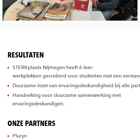
RESULTATEN
STERKplaats
Nijmegen
heeft
6 leer
-
werkplekken
gecreëerd
voor
studenten
met
een
verstan
Duurzame
inzet
van
ervaringsdeskundigheid
bij
alle
part
Handreiking voor duurzame samenwerking met
ervaringsdeskundigen
.
ONZE PARTNERS
Pluryn