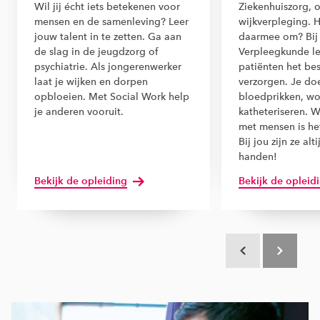
Wil jij écht iets betekenen voor
Ziekenhuiszorg, 
mensen en de samenleving? Leer
wijkverpleging. H
jouw talent in te zetten. Ga aan
daarmee om? Bi
de slag in de jeugdzorg of
Verpleegkunde le
psychiatrie. Als jongerenwerker
patiënten het bes
laat je wijken en dorpen
verzorgen. Je do
opbloeien. Met Social Work help
bloedprikken, w
je anderen vooruit.
katheteriseren.
met mensen is het
Bij jou zijn ze al
handen!
Bekijk de opleiding
Bekijk de opleid
Scroll terug
Scroll verd