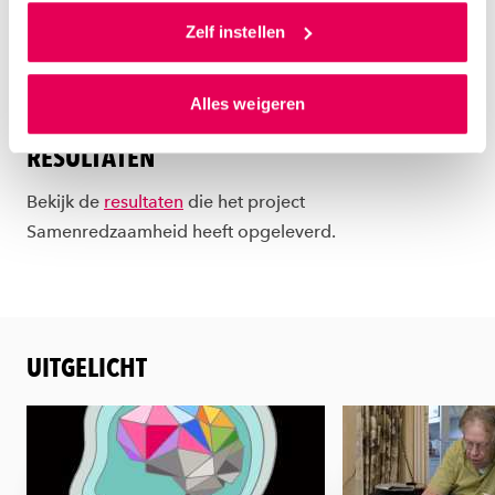
Als je op ‘Alles accepteren’ klikt dan geef je ons
doorontwikkeling producten
toestemming om cookies voor social media en
Zelf instellen
Succesvol samenwerken in
gepersonaliseerde advertenties te plaatsen. Lees
wijknetwerken
hierover meer in ons
privacystatement
en
Alles weigeren
ons
cookiestatement
. Via ‘Zelf instellen’ kun je ook zelf
instellen welke cookies we plaatsen. Je kunt je
RESULTATEN
toestemming altijd wijzigen of intrekken via
ons
cookiestatement
.
Bekijk de
resultaten
die het project
Samenredzaamheid heeft opgeleverd.
UITGELICHT