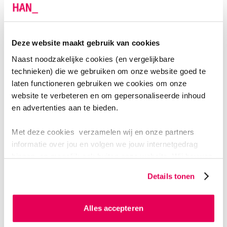
beleidsorganisaties in de eerstelijn
Gemeenschappelijk
Deze website maakt gebruik van cookies
begrippenkader voor
burgerinitiatieven,
Naast noodzakelijke cookies (en vergelijkbare
eerstelijnsorganisaties en
technieken) die we gebruiken om onze website goed te
beleidsorganisaties in de eerstelijn
laten functioneren gebruiken we cookies om onze
website te verbeteren en om gepersonaliseerde inhoud
en advertenties aan te bieden.
Inzicht in bevorderende en
belemmerende factoren voor
Met deze cookies verzamelen wij en onze partners
netwerkvorming met formele en
informatie over jou en volgen we jouw internetgedrag
informele zorg en ondersteuning en
binnen, en mogelijk ook buiten onze website. Wij bouwen
de mogelijkheden tot
zo jouw persoonlijke profiel op. Hiermee passen wij onze
Details tonen
taakverschuiving van eerstelijns
website en communicatie aan op jouw voorkeuren. Ook
professionals naar inwoners
kunnen we zo gerichte advertenties laten zien op basis
van jouw internetgedrag.
Alles accepteren
Nieuwe producten en