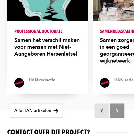
PROFESSIONAL DOCTORATE
SAMENREDZAAMH
Samen het verschil maken
Samen zorgen
voor mensen met Niet-
in een goed
Aangeboren Hersenletsel
georganiseer
wijknetwerk
HAN redactie
HAN reda
Alle HAN-artikelen
Scroll terug
Scroll verd
CONTACT OVER DIT PROJECT?