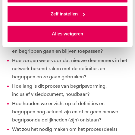
Vragen die je aan elkaar stelt
Als je op ‘Alles accepteren’ klikt dan geef je ons
toestemming om cookies voor social media en
Zelf instellen
Wat is de impact van onze definities?
gepersonaliseerde advertenties te plaatsen. Lees
Hoe bepalen de definities onze samenwerking?
hierover meer in ons
privacystatement
en
Hoe bepalen de definities onze werkwijze?
Alles weigeren
ons
cookiestatement
. Via ‘Zelf instellen’ kun je ook zelf
Hoe zorgen we ervoor dat we de nieuwe definities
instellen welke cookies we plaatsen. Je kunt je
toestemming altijd wijzigen of intrekken via
en begrippen gaan en blijven toepassen?
ons
cookiestatement
.
Hoe zorgen we ervoor dat nieuwe deelnemers in het
netwerk bekend raken met de definities en
begrippen en ze gaan gebruiken?
Hoe lang is dit proces van begripsvorming,
inclusief visiedocument, houdbaar?
Hoe houden we er zicht op of definities en
begrippen nog actueel zijn en of er geen nieuwe
begripsonduidelijkheden (zijn) ontstaan?
Wat zou het nodig maken om het proces (deels)