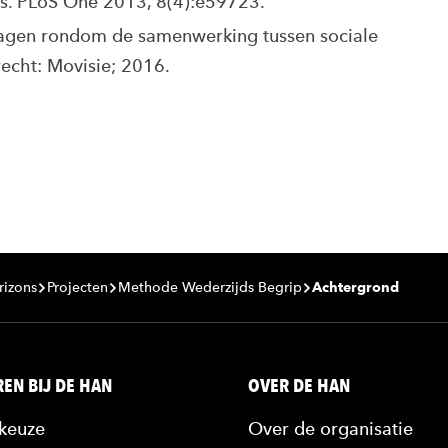
es. PLoS One 2013, 8(4):e59723.
vragen rondom de samenwerking tussen sociale
recht: Movisie; 2016.
rizons
Projecten
Methode Wederzijds Begrip
Achtergrond
EN BIJ DE HAN
OVER DE HAN
keuze
Over de organisatie