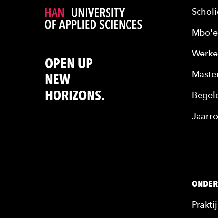
Scholi
Mbo'e
Werke
OPEN UP
Maste
NEW
HORIZONS.
Begele
Jaarro
ONDER
Prakti