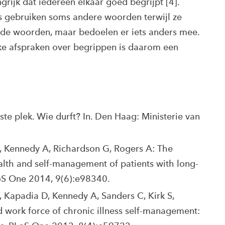
rijk dat iedereen elkaar goed begrijpt [4].
s gebruiken soms andere woorden terwijl ze
fde woorden, maar bedoelen er iets anders mee.
ke afspraken over begrippen is daarom een
ste plek. Wie durft? In. Den Haag: Ministerie van
H, Kennedy A, Richardson G, Rogers A: The
ealth and self-management of patients with long-
LoS One 2014, 9(6):e98340.
, Kapadia D, Kennedy A, Sanders C, Kirk S,
d work force of chronic illness self-management: