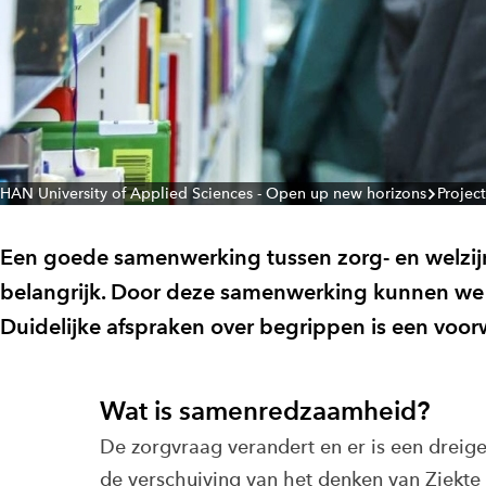
HAN University of Applied Sciences - Open up new horizons
Projec
Een goede samenwerking tussen zorg- en welzijn
belangrijk. Door deze samenwerking kunnen we p
Duidelijke afspraken over begrippen is een vo
Wat is samenredzaamheid?
De zorgvraag verandert en er is een dreige
de verschuiving van het denken van Ziekt