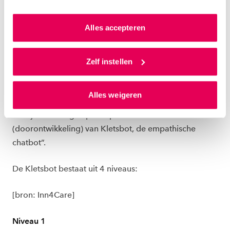
aldus Jonathan van Deutekom, projectleider vanuit
kunnen we zo gerichte advertenties laten zien op basis
HAN-Zorgalliantie. “De volgende versie van Kletsbot
van jouw internetgedrag.
Alles accepteren
wordt dan bij een veel grotere groep mensen uit de
doelgroep ingezet. Meerdere organisaties kunnen
Als je op ‘Alles accepteren’ klikt dan geef je ons
samenwerken aan een businesscase. Als het prototype
toestemming om cookies voor social media en
Zelf instellen
en de businesscase ‘passend’ zijn, start de
gepersonaliseerde advertenties te plaatsen. Lees
hierover meer in ons
privacystatement
en
productiefase. Via de Zorgalliantie kunnen betrokken
Alles weigeren
ons
cookiestatement
. Via ‘Zelf instellen’ kun je ook zelf
partners in een breder netwerk van zorg- en
instellen welke cookies we plaatsen. Je kunt je
welzijnsinstellingen participeren in de
toestemming altijd wijzigen of intrekken via
(doorontwikkeling) van Kletsbot, de empathische
ons
cookiestatement
.
chatbot”.
De Kletsbot bestaat uit 4 niveaus:
[bron: Inn4Care]
Niveau 1