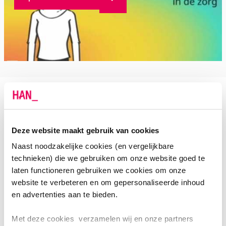
TABULA RASA - METHODIEK
Deze website maakt gebruik van cookies
Het basisidee van de
tabula
rasa
-methodiek
in dit
Naast noodzakelijke cookies (en vergelijkbare
project,
is dat zorgverleners hun rapportage beginnen
technieken) die we gebruiken om onze website goed te
laten functioneren gebruiken we cookies om onze
in een open
tekstvak
.
D
e
gebruiker
heeft
hier
mee de
website te verbeteren en om gepersonaliseerde inhoud
ruimte om zijn/haar verhaal te doen, in plaats van
en advertenties aan te bieden.
vooraf al de kern te moeten definiëren.
De
gebruiker
kan eenvoudig met een mobiele telefoon
Met deze cookies verzamelen wij en onze partners