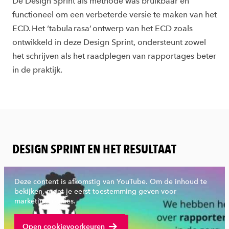
De Design Sprint als methode was bruikbaar en
functioneel om een verbeterde versie te maken van het
EC
D.
Het ‘
tabula
rasa
’ ontwerp van het ECD zoals
ontwikkeld in deze Design Sprint, ondersteunt zowel
het schrijven als het raadplegen van rapportages beter
in de praktijk.
DESIGN SPRINT EN HET RESULTAAT
Deze content is afkomstig van YouTube. Om de inhoud te
bekijken, moet je eerst toestemming geven voor
marketingcookies.
Bekijk volledige video
Open cookievoorkeuren