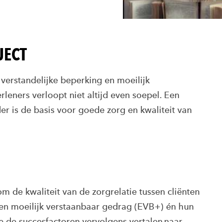
JECT
 verstandelijke beperking en moeilijk
rleners
verloopt niet altijd even soepel
. Een
er is de basis voor goede zorg en kwaliteit van
 om de
kwaliteit van de z
orgrelatie tussen
cli
ë
nten
en moeilijk verstaanbaar gedrag (
EVB+
) én hun
e de
succes
factoren
vervolgens
vertalen naar