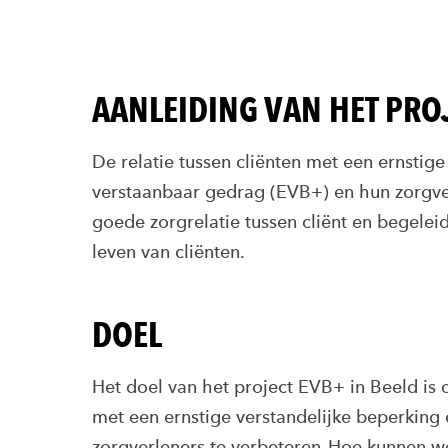
AANLEIDING VAN HET PRO
De relatie tussen cliënten met een ernstige
verstaanbaar gedrag (EVB+)
e
n hun
zorgve
goede zorgrelatie tussen cliënt en begeleid
leven van cliënten.
DOEL
Het doel van
het
project
EVB+
in Beeld
is
met een ernstige verstandelijke beperkin
g
zorgverleners te verbeteren.
H
oe kunnen w