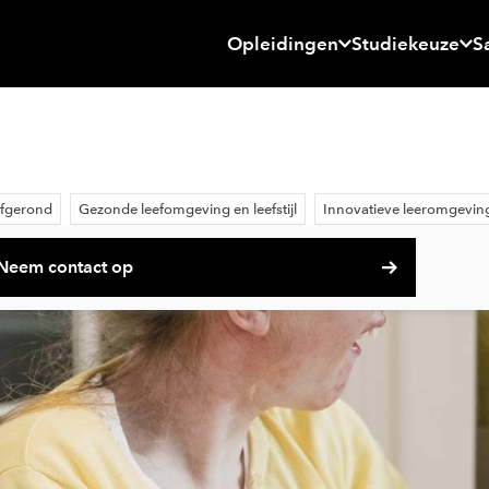
Opleidingen
Studiekeuze
S
fgerond
Gezonde leefomgeving en leefstijl
Innovatieve leeromgevin
Neem contact op