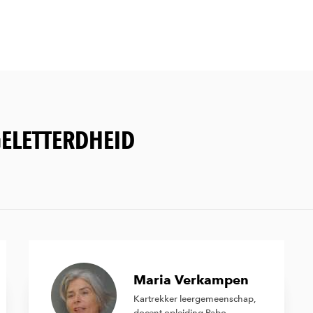
ELETTERDHEID
Maria Verkampen
Kartrekker leergemeenschap,
docent opleiding Pabo