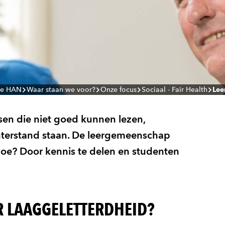
de HAN
Waar staan we voor?
Onze focus
Sociaal - Fair Health
Lee
sen die niet goed kunnen lezen,
hterstand staan. De leergemeenschap
Hoe? Door kennis te delen en studenten
 LAAGGELETTERDHEID?