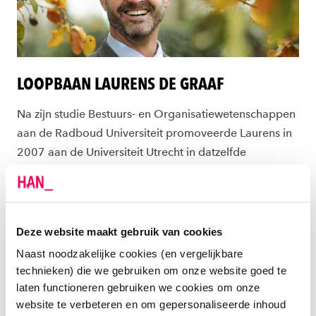
LOOPBAAN LAURENS DE GRAAF
Na zijn studie Bestuurs- en Organisatiewetenschappen
aan de Radboud Universiteit promoveerde Laurens in
2007 aan de Universiteit Utrecht in datzelfde
vakgebied.
Vanaf 2006 werkt hij in het hoger onderwijs: eerst als
universitair docent aan Tilburg University en lector aan
Deze website maakt gebruik van cookies
de Hogeschool Utrecht en tot op heden als (part-time)
Naast noodzakelijke cookies (en vergelijkbare
senior docent Public Governance aan Tilburg
technieken) die we gebruiken om onze website goed te
University. Ook geeft hij gastlessen over burgerschap
laten functioneren gebruiken we cookies om onze
en respect op basisscholen, middelbare scholen,
website te verbeteren en om gepersonaliseerde inhoud