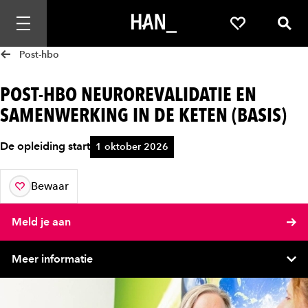
Mobiele navigatie openen
Favorieten
Zoek
Post-hbo
POST-HBO NEUROREVALIDATIE EN
SAMENWERKING IN DE KETEN (BASIS)
De opleiding start
1 oktober 2026
Bewaar
aan je favorieten
Meld je aan
Meer informatie