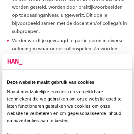
worden gesteld, worden door praktijkvoorbeelden
op toepassingsniveau uitgewerkt. Dit doe je
bijvoorbeeld samen met de docent en/of collega’s in
subgroepen.
Verder wordt je gevraagd te participeren in diverse
oefeningen waar onder rollenspelen. Zo worden
diverse vaardigheden in de onderwijsbijeenkomst
geïllustreerd en geoefend. Als deelnemer ontvang
en geef je feedback op je eigen handelen en dat van
anderen.
Deze website maakt gebruik van cookies
Je leerproces wordt verder ondersteund door
Naast noodzakelijke cookies (en vergelijkbare
praktijkopdrachten waarin van je gevraagd wordt
technieken) die we gebruiken om onze website goed te
met hetgeen je geleerd hebt bewust te gaan
laten functioneren gebruiken we cookies om onze
website te verbeteren en om gepersonaliseerde inhoud
oefenen in de praktijk.
en advertenties aan te bieden.
Je wordt gevraagd over je leerervaringen
mondeling of schriftelijke te rapporteren en te