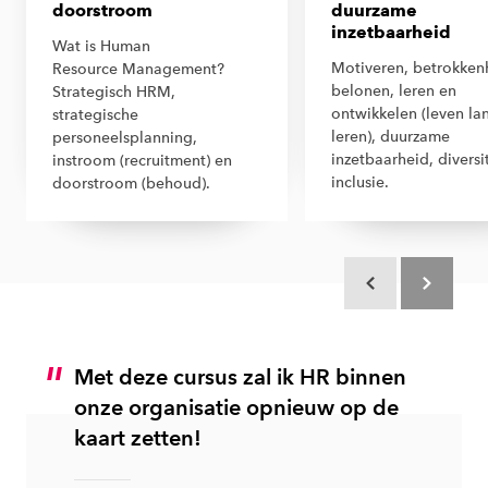
doorstroom
duurzame
inzetbaarheid
Wat is Human
Motiveren, betrokken
Resource Management?
belonen, leren en
Strategisch HRM,
ontwikkelen (leven la
strategische
leren), duurzame
personeelsplanning,
inzetbaarheid, diversi
instroom (recruitment) en
inclusie.
doorstroom (behoud).
Scroll terug
Scroll verd
Met deze cursus zal ik HR binnen
onze organisatie opnieuw op de
kaart zetten!