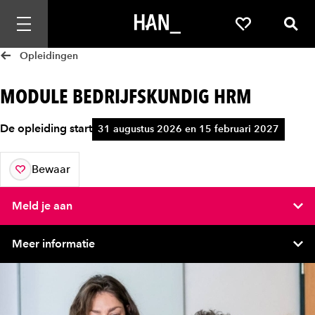
Mobiele navigatie openen
Favorieten
Zoek
Opleidingen
MODULE BEDRIJFSKUNDIG HRM
De opleiding start
31 augustus 2026 en 15 februari 2027
Bewaar
aan je favorieten
Meld je aan
Meer informatie