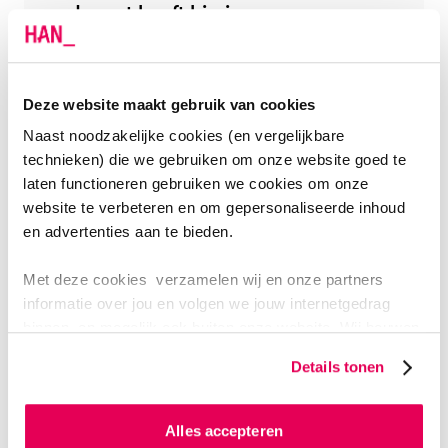
docent heeft hierin een
belangrijke rol gespeeld. Ik heb
er veel van geleerd."
Deze website maakt gebruik van cookies
Arjan de Jager
Naast noodzakelijke cookies (en vergelijkbare
Directeur-bestuurder Barneveldse Techniek
technieken) die we gebruiken om onze website goed te
Opleiding
laten functioneren gebruiken we cookies om onze
website te verbeteren en om gepersonaliseerde inhoud
en advertenties aan te bieden.
VERDERE INFORMATIE
Met deze cookies verzamelen wij en onze partners
informatie over jou en volgen we jouw internetgedrag
Aanmelden
binnen, en mogelijk ook buiten onze website. Wij bouwen
zo jouw persoonlijke profiel op. Hiermee passen wij onze
Details tonen
Meld je aan via de button bovenaan deze
website en communicatie aan op jouw voorkeuren. Ook
pagina.
We adviseren je om je minimaal 3 weken
kunnen we zo gerichte advertenties laten zien op basis
van jouw internetgedrag.
voor de startdatum aan te melden voor een soepele
Alles accepteren