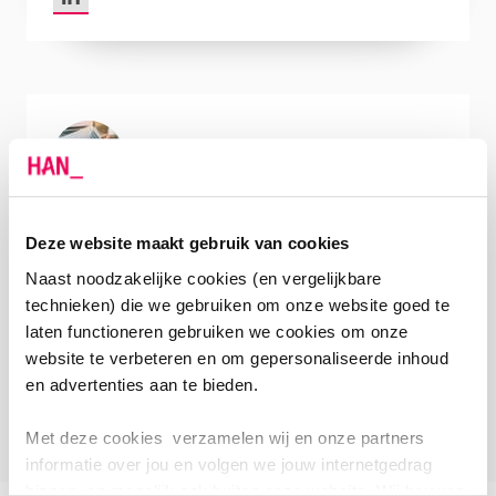
Docententeam
Deze website maakt gebruik van cookies
Je krijgt les van experts die hun sporen hebben
verdiend in de infrastructuur. Denk aan professionals
Naast noodzakelijke cookies (en vergelijkbare
van organisaties als Rijkswaterstaat, Arcadis,
technieken) die we gebruiken om onze website goed te
Witteveen+Bos, Provincie Noord-Holland en Royal
laten functioneren gebruiken we cookies om onze
HaskoningDHV.
website te verbeteren en om gepersonaliseerde inhoud
en advertenties aan te bieden.
Met deze cookies verzamelen wij en onze partners
informatie over jou en volgen we jouw internetgedrag
binnen, en mogelijk ook buiten onze website. Wij bouwen