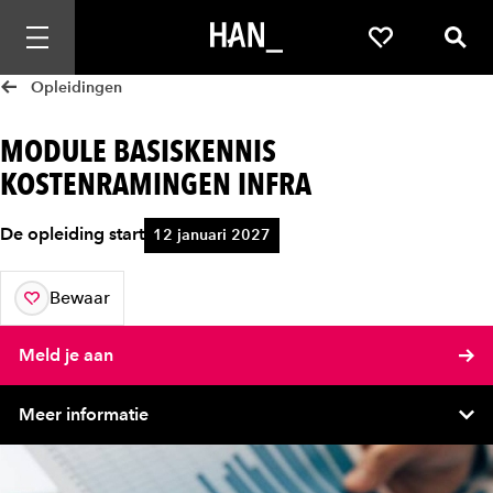
Mobiele navigatie openen
Favorieten
Zoek
Opleidingen
MODULE BASISKENNIS
KOSTENRAMINGEN INFRA
De opleiding start
12 januari 2027
Bewaar
aan je favorieten
Meld je aan
Meer informatie