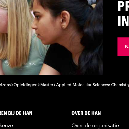
P
I
N
rizons
Opleidingen
Master
Applied Molecular Sciences: Chemistr
EN BIJ DE HAN
OVER DE HAN
keuze
Over de organisatie