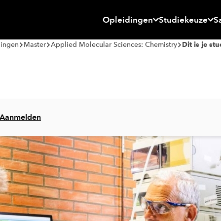
Opleidingen
Studiekeuze
S
dingen
Master
Applied Molecular Sciences: Chemistry
Dit is je stu
Aanmelden