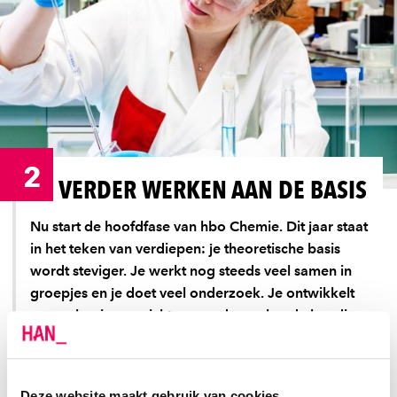
2
VERDER WERKEN AAN DE BASIS
Nu start de hoofdfase van hbo Chemie. Dit jaar staat
in het teken van verdiepen: je theoretische basis
wordt steviger. Je werkt nog steeds veel samen in
groepjes en je doet veel onderzoek. Je ontwikkelt
een oplossingsgerichte en onderzoekende houding.
Al deze ingrediënten zorgen ervoor dat jij straks
goede kans hebt op een mooie baan. Aan het einde
van het 2e jaar heb je alle aspecten van het vak
Deze website maakt gebruik van cookies