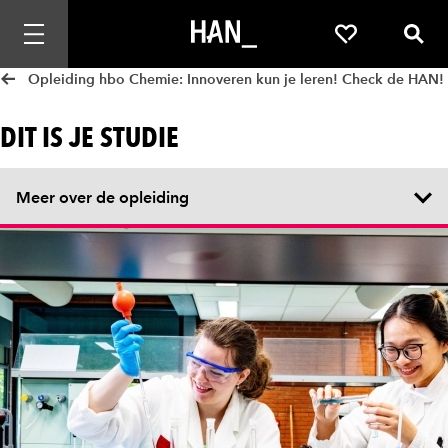
Mobiele navigatie openen
Favorieten
Zoek
Opleiding hbo Chemie: Innoveren kun je leren! Check de HAN!
DIT IS JE STUDIE
Meer over de opleiding