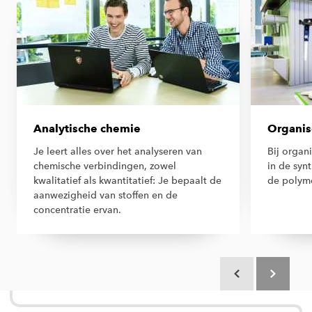
Analytische chemie
Organis
Je leert alles over het analyseren van
Bij organ
chemische verbindingen, zowel
in de syn
kwalitatief als kwantitatief: Je bepaalt de
de polym
aanwezigheid van stoffen en de
concentratie ervan.
Scroll terug
Scroll verd