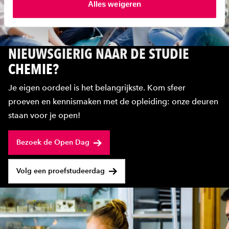
Alles weigeren
ons
cookiestatement
. Via ‘Zelf instellen’ kun je ook zelf
instellen welke cookies we plaatsen. Je kunt je
toestemming altijd wijzigen of intrekken via
ons
cookiestatement
.
NIEUWSGIERIG NAAR DE STUDIE
CHEMIE?
Je eigen oordeel is het belangrijkste. Kom sfeer
proeven en kennismaken met de opleiding: onze deuren
staan voor je open!
Bezoek de Open Dag
Volg een proefstudeerdag