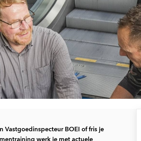
n Vastgoedinspecteur BOEI of fris je
mentraining werk je met actuele