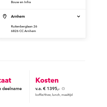
Bouw en Infra
Arnhem
Ruitenberglaan 26
6826 CC Arnhem
taat
Kosten
n deelname
v.a. € 1395,-
koffie/thee, lunch, maaltijd