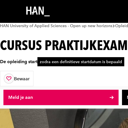
HAN University of Applied Sciences - Open up new horizons
Oplei
CURSUS PRAKTIJKEXAM
De opleiding start
zodra een definitieve startdatum is bepaald
Bewaar
aan je favorieten
Meld je aan