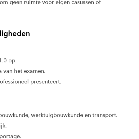
arom geen ruimte voor eigen casussen of
rdigheden
1.0 op.
ria van het examen.
ofessioneel presenteert.
e: bouwkunde, werktuigbouwkunde en transport.
jk.
pportage.