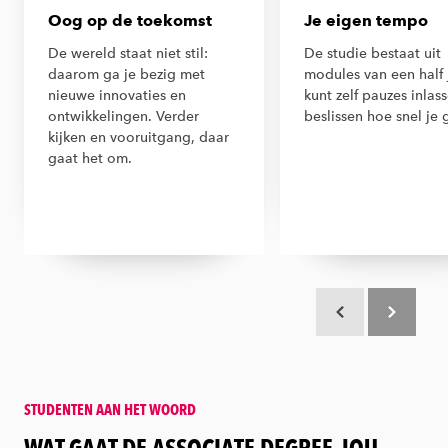
Oog op de toekomst
Je eigen tempo
De wereld staat niet stil:
De studie bestaat uit
daarom ga je bezig met
modules van een half 
nieuwe innovaties en
kunt zelf pauzes inlas
ontwikkelingen. Verder
beslissen hoe snel je 
kijken en vooruitgang, daar
gaat het om.
Scroll terug
Scroll verd
STUDENTEN AAN HET WOORD
:
WAT GAAT DE ASSOCIATE DEGREE JOU