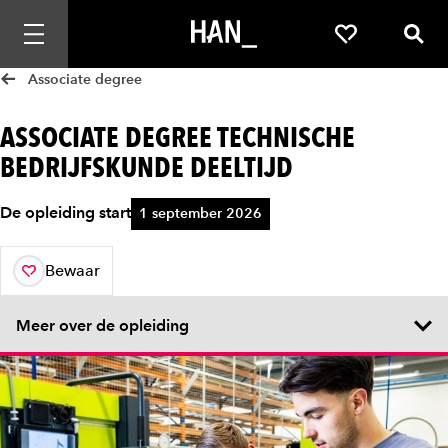
Mobiele navigatie openen
Favorieten
Zoek
Associate degree
ASSOCIATE DEGREE TECHNISCHE
BEDRIJFSKUNDE DEELTIJD
De opleiding start
1 september 2026
Bewaar
aan je favorieten
Meer over de opleiding