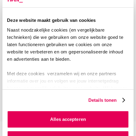
Deze website maakt gebruik van cookies
Naast noodzakelijke cookies (en vergelijkbare
technieken) die we gebruiken om onze website goed te
laten functioneren gebruiken we cookies om onze
website te verbeteren en om gepersonaliseerde inhoud
en advertenties aan te bieden.
Met deze cookies verzamelen wij en onze partners
informatie over jou en volgen we jouw internetgedrag
binnen, en mogelijk ook buiten onze website. Wij bouwen
zo jouw persoonlijke profiel op. Hiermee passen wij onze
Details tonen
LET OP!
website en communicatie aan op jouw voorkeuren. Ook
kunnen we zo gerichte advertenties laten zien op basis
BIJ GEBRUIK VAN MS WHITEBOARD
van jouw internetgedrag.
Alles accepteren
Deel op MS Whiteboard geen persoonlijke,
Als je op ‘Alles accepteren’ klikt dan geef je ons
auteursrechtelijk beschermde en/of