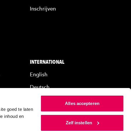
Inschrijven
INTERNATIONAL
n
English
Deutsch
rs
Alles accepteren
ers
te goed te laten
de inhoud en
Zelf instellen