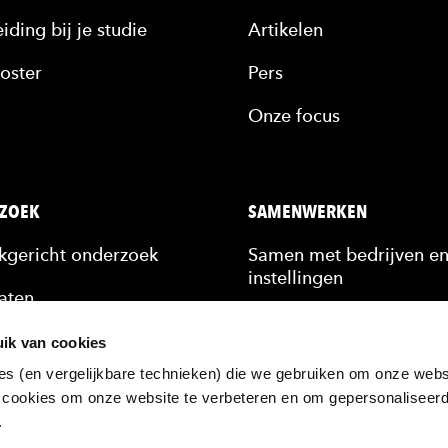
iding bij je studie
Artikelen
oster
Pers
Onze focus
ZOEK
SAMENWERKEN
jkgericht onderzoek
Samen met bedrijven e
instellingen
aten
Stagiairs & afstudeerde
n
ik van cookies
Scholing van medewerk
es (en vergelijkbare technieken) die we gebruiken om onze websi
kennis
 cookies om onze website te verbeteren en om gepersonaliseer
Hulp bij een vraagstuk
n.
ten