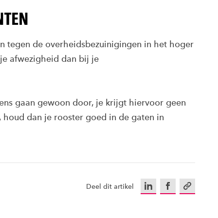
NTEN
n tegen de overheidsbezuinigingen in het hoger
e afwezigheid dan bij je
ns gaan gewoon door, je krijgt hiervoor geen
g, houd dan je rooster goed in de gaten in
LinkedIn
Facebook
Kopieer u
Deel dit artikel