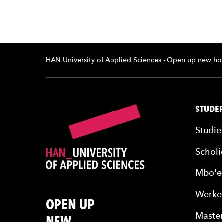
HAN University of Applied Sciences - Open up new ho
STUDER
Studie
Scholi
Mbo'e
Werke
OPEN UP
Maste
NEW