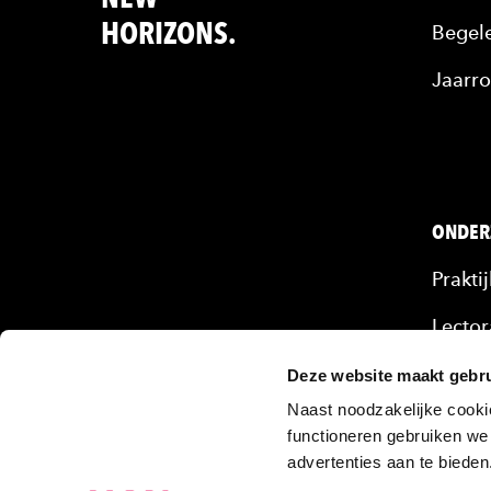
HORIZONS.
Begele
Jaarro
ONDER
Prakti
Lector
Mense
Deze website maakt gebru
Naast noodzakelijke cooki
Onze 
functioneren gebruiken we
advertenties aan te biede
Projec