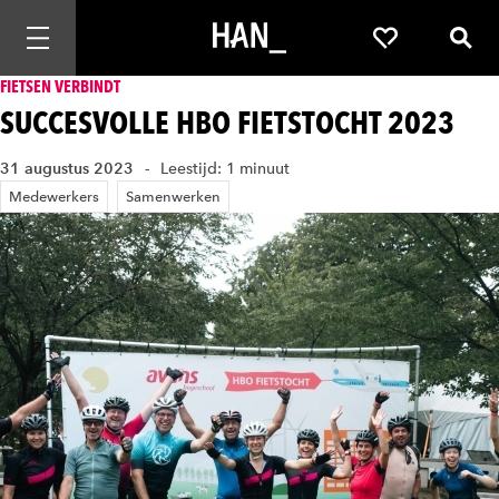
Mobiele navigatie openen
Favorieten
Zoek
FIETSEN VERBINDT
SUCCESVOLLE HBO FIETSTOCHT 2023
31 augustus 2023
Leestijd: 1 minuut
Medewerkers
Samenwerken