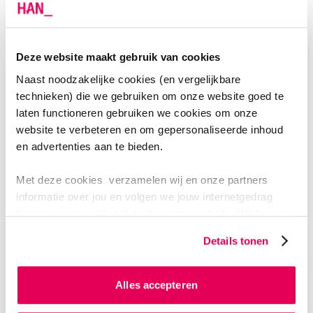
dan horen. Ik denk dat ik toch weer in een punkband
ga!
Deze website maakt gebruik van cookies
Naast noodzakelijke cookies (en vergelijkbare
technieken) die we gebruiken om onze website goed te
laten functioneren gebruiken we cookies om onze
website te verbeteren en om gepersonaliseerde inhoud
en advertenties aan te bieden.
Met deze cookies verzamelen wij en onze partners
informatie over jou en volgen we jouw internetgedrag
binnen, en mogelijk ook buiten onze website. Wij bouwen
ZANDMANDALA
zo jouw persoonlijke profiel op. Hiermee passen wij onze
Details tonen
website en communicatie aan op jouw voorkeuren. Ook
Lama Tashi Norbu bracht Tibetaanse cultuur en kunst
kunnen we zo gerichte advertenties laten zien op basis
naar LOS. Al zingend openden hij samen met de
van jouw internetgedrag.
Alles accepteren
deelnemers de zandmandala van. Iedereen die