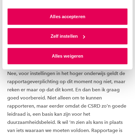
PAS JIJ ER NU OOK DINGEN VAN TOE IN JE
kunnen we zo gerichte advertenties laten zien op basis
WERK?
van jouw internetgedrag.
Alles accepteren
“Absoluut pas ik dingen uit de cursus toe. Ik ben nu
Als je op ‘Alles accepteren’ klikt dan geef je ons
druk bezig me te verdiepen in de CSRD, de Corporate
toestemming om cookies voor social media en
Zelf instellen
Sustainability Reporting Directive. Kort gezegd: de
gepersonaliseerde advertenties te plaatsen. Lees
Europese duurzaamheidsrapportage waarvan de
hierover meer in ons
privacystatement
en
Alles weigeren
verplichting fasegewijs wordt ingevoerd.
ons
cookiestatement
. Via ‘Zelf instellen’ kun je ook zelf
instellen welke cookies we plaatsen. Je kunt je
toestemming altijd wijzigen of intrekken via
Nee, voor instellingen in het hoger onderwijs geldt de
ons
cookiestatement
.
rapportageverplichting op dit moment nog niet, maar
reken er maar op dat dit komt. En dan ben ik graag
goed voorbereid. Niet alleen om te kunnen
rapporteren, maar eerder omdat de CSRD zo’n goede
leidraad is, een basis kan zijn voor het
duurzaamheidsbeleid. Ik wil ‘m zien als kans in plaats
van iets waaraan we moeten voldoen. Rapportage is