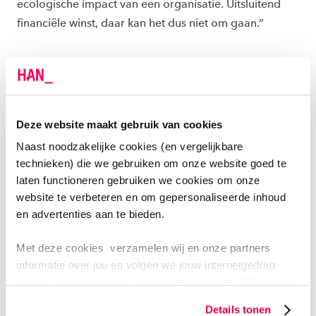
ecologische impact van een organisatie. Uitsluitend
financiële winst, daar kan het dus niet om gaan.”
WAT KUNNEN ANDEREN AAN DEZE CURSUS
HEBBEN? AAN WIE ZOU JE ‘M AANRADEN?
Deze website maakt gebruik van cookies
“Ik kan de cursus Meervoudige Waardecreatie van
Naast noodzakelijke cookies (en vergelijkbare
harte aanbevelen aan iedereen die bij de HAN werkt.
technieken) die we gebruiken om onze website goed te
Wat je professie ook is, of je nu docent bent, ICT’er,
laten functioneren gebruiken we cookies om onze
roostermaker of werkt bij facilitaire services – voor
website te verbeteren en om gepersonaliseerde inhoud
iedereen biedt de cursus aanknopingspunten. Dat
en advertenties aan te bieden.
komt door het brede perspectief dat het
zeswaardenmodel biedt. In deze cursus leer je dat je
Met deze cookies verzamelen wij en onze partners
informatie over jou en volgen we jouw internetgedrag
vanuit elke professie een steentje kan bijdragen aan
binnen, en mogelijk ook buiten onze website. Wij bouwen
duurzaamheid, dat vind ik er ontzettend mooi aan!”
zo jouw persoonlijke profiel op. Hiermee passen wij onze
Details tonen
website en communicatie aan op jouw voorkeuren. Ook