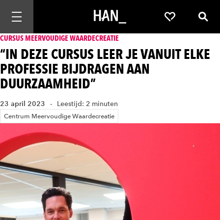
Mobiele navigatie openen
Favorieten
Zoek
CURSUS MEERVOUDIGE WAARDECREATIE
“IN DEZE CURSUS LEER JE VANUIT ELKE
PROFESSIE BIJDRAGEN AAN
DUURZAAMHEID”
23 april 2023
Leestijd: 2 minuten
Centrum Meervoudige Waardecreatie