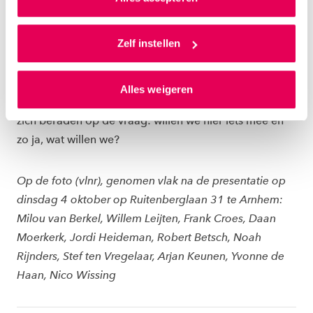
Als je op ‘Alles accepteren’ klikt dan geef je ons
BLIK OP HET VERVOLG
toestemming om cookies voor social media en
Zelf instellen
gepersonaliseerde advertenties te plaatsen. Lees
Met dank aan de enthousiaste inzet van iedereen die
hierover meer in ons
privacystatement
en
meegewerkt heeft aan de totstandkoming van dit
Alles weigeren
ons
cookiestatement
. Via ‘Zelf instellen’ kun je ook zelf
concept. HAN-huisvesting zal het goed bekijken en
instellen welke cookies we plaatsen. Je kunt je
zich beraden op de vraag: willen we hier iets mee en
toestemming altijd wijzigen of intrekken via
zo ja, wat willen we?
ons
cookiestatement
.
Op de foto (vlnr), genomen vlak na de presentatie op
dinsdag 4 oktober op Ruitenberglaan 31 te Arnhem:
Milou van Berkel, Willem Leijten, Frank Croes, Daan
Moerkerk, Jordi Heideman, Robert Betsch, Noah
Rijnders, Stef ten Vregelaar, Arjan Keunen, Yvonne de
Haan, Nico Wissing