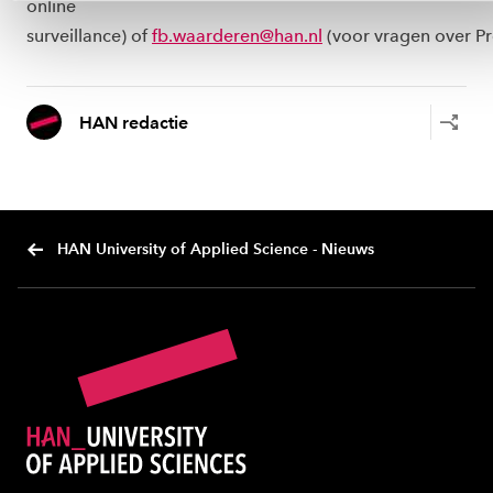
online
surveillance) of
fb.waarderen@han.nl
(
voor vragen over Pr
HAN redactie
HAN University of Applied Science - Nieuws