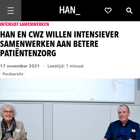
Mobiele navigatie openen
Favorieten
Zoek
INTENSIEF SAMENWERKEN
HAN EN CWZ WILLEN INTENSIEVER
SAMENWERKEN AAN BETERE
PATIËNTENZORG
17 november 2021
Leestijd: 1 minuut
Persbericht