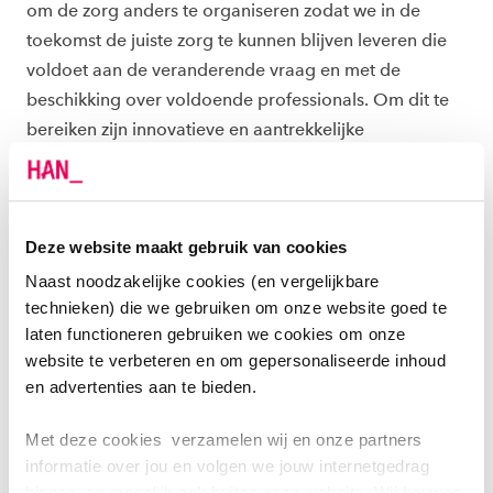
om de zorg anders te organiseren zodat we in de
toekomst de juiste zorg te kunnen blijven leveren die
voldoet aan de veranderende vraag en met de
beschikking over voldoende professionals. Om dit te
bereiken zijn innovatieve en aantrekkelijke
werkomgevingen nodig waarin zorgprofessionals zich
kunnen blijven ontwikkelen. De HAN en CWZ gaan
hiervoor samenwerken op het gebied van leren,
Deze website maakt gebruik van cookies
opleiden en innoveren.
Naast noodzakelijke cookies (en vergelijkbare
VERGAANDE SAMENWERKING
technieken) die we gebruiken om onze website goed te
laten functioneren gebruiken we cookies om onze
Kern is dat werken, leren en onderzoeken gezamenlijk
website te verbeteren en om gepersonaliseerde inhoud
bijdragen aan innovatie. De HAN en CWZ zetten in de
en advertenties aan te bieden.
periode 2021-2022 samen een aantal
Met deze cookies verzamelen wij en onze partners
zorginnovatiecentra op waarbij patiëntenzorg,
informatie over jou en volgen we jouw internetgedrag
onderzoek en innovatie verweven zijn met het leren in
binnen, en mogelijk ook buiten onze website. Wij bouwen