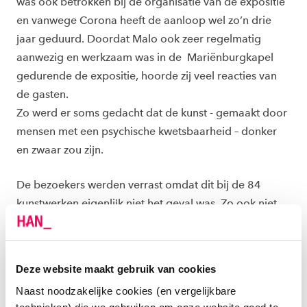
was ook betrokken bij de organisatie van de expositie
en vanwege Corona heeft de aanloop wel zo’n drie
jaar geduurd. Doordat Malo ook zeer regelmatig
aanwezig en werkzaam was in de Mariënburgkapel
gedurende de expositie, hoorde zij veel reacties van
de gasten.
Zo werd er soms gedacht dat de kunst - gemaakt door
mensen met een psychische kwetsbaarheid – donker
en zwaar zou zijn.
De bezoekers werden verrast omdat dit bij de 84
kunstwerken eigenlijk niet het geval was. Zo ook niet
bij Malo’s eigen werk, dat gebaseerd is op fotografie
van Ellen Auerbach.. Het contrast van het schone,
sierlijke vrouwenlichaam met de rauwe en oude
Deze website maakt gebruik van cookies
badkamer waarin ze zich bevindt, intrigeerde haar.
Naast noodzakelijke cookies (en vergelijkbare
In Malo´s manier van werken komen ook wat van haar