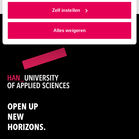
Als je op ‘Alles accepteren’ klikt dan geef je ons
toestemming om cookies voor social media en
Zelf instellen
gepersonaliseerde advertenties te plaatsen. Lees
hierover meer in ons
privacystatement
en
HAN University of Applied Science - Nieuws
Alles weigeren
ons
cookiestatement
. Via ‘Zelf instellen’ kun je ook zelf
instellen welke cookies we plaatsen. Je kunt je
toestemming altijd wijzigen of intrekken via
ons
cookiestatement
.
OPEN UP
NEW
HORIZONS.