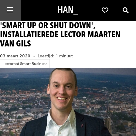
Mobiele navigatie openen
Favorieten
Zoek
'SMART UP OR SHUT DOWN',
INSTALLATIEREDE LECTOR MAARTEN
VAN GILS
03 maart 2020
Leestijd: 1 minuut
Lectoraat Smart Business