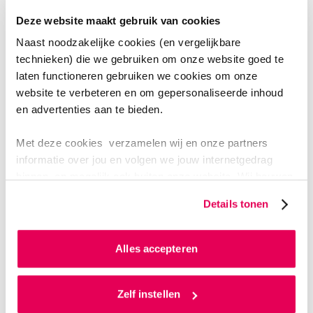
gerichte data, terwijl in het sociale domein de ervaring
van mensen centraal staat. Die is moeilijker te meten,
Deze website maakt gebruik van cookies
maar wel essentieel.”
Naast noodzakelijke cookies (en vergelijkbare
technieken) die we gebruiken om onze website goed te
laten functioneren gebruiken we cookies om onze
website te verbeteren en om gepersonaliseerde inhoud
en advertenties aan te bieden.
Met deze cookies verzamelen wij en onze partners
informatie over jou en volgen we jouw internetgedrag
binnen, en mogelijk ook buiten onze website. Wij bouwen
zo jouw persoonlijke profiel op. Hiermee passen wij onze
Details tonen
website en communicatie aan op jouw voorkeuren. Ook
kunnen we zo gerichte advertenties laten zien op basis
van jouw internetgedrag.
Alles accepteren
Als je op ‘Alles accepteren’ klikt dan geef je ons
toestemming om cookies voor social media en
Zelf instellen
gepersonaliseerde advertenties te plaatsen. Lees