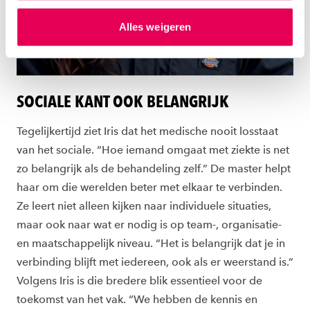
hierover meer in ons
privacystatement
en
Alles weigeren
ons
cookiestatement
. Via ‘Zelf instellen’ kun je ook zelf
instellen welke cookies we plaatsen. Je kunt je
toestemming altijd wijzigen of intrekken via
ons
cookiestatement
.
SOCIALE KANT OOK BELANGRIJK
Tegelijkertijd ziet Iris dat het medische nooit losstaat
van het sociale. “Hoe iemand omgaat met ziekte is net
zo belangrijk als de behandeling zelf.” De master helpt
haar om die werelden beter met elkaar te verbinden.
Ze leert niet alleen kijken naar individuele situaties,
maar ook naar wat er nodig is op team-, organisatie-
en maatschappelijk niveau. “Het is belangrijk dat je in
verbinding blijft met iedereen, ook als er weerstand is.”
Volgens Iris is die bredere blik essentieel voor de
toekomst van het vak. “We hebben de kennis en