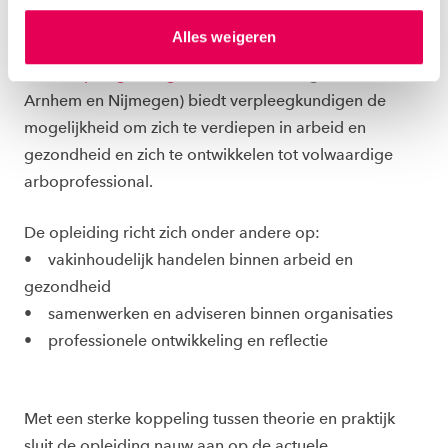
Om deze belangrijke rol goed te kunnen vervullen, is
hierover meer in ons
privacystatement
en
Alles weigeren
ons
cookiestatement
. Via ‘Zelf instellen’ kun je ook zelf
gespecialiseerde kennis nodig.
De post-hbo opleiding
instellen welke cookies we plaatsen. Je kunt je
Arboverpleegkundige aan de HAN
(Hogeschool van
toestemming altijd wijzigen of intrekken via
Arnhem en Nijmegen) biedt verpleegkundigen de
ons
cookiestatement
.
mogelijkheid om zich te verdiepen in arbeid en
gezondheid en zich te ontwikkelen tot volwaardige
arboprofessional.
De opleiding richt zich onder andere op:
• vakinhoudelijk handelen binnen arbeid en
gezondheid
• samenwerken en adviseren binnen organisaties
• professionele ontwikkeling en reflectie
Met een sterke koppeling tussen theorie en praktijk
sluit de opleiding nauw aan op de actuele