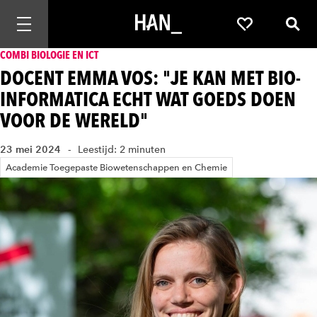
Mobiele navigatie openen
Favorieten
Zoek
COMBI BIOLOGIE EN ICT
DOCENT EMMA VOS: "JE KAN MET BIO-
INFORMATICA ECHT WAT GOEDS DOEN
VOOR DE WERELD"
23 mei 2024
Leestijd: 2 minuten
Academie Toegepaste Biowetenschappen en Chemie