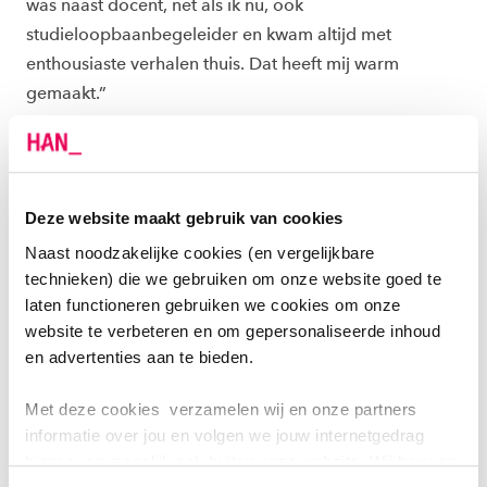
was naast docent, net als ik nu, ook
studieloopbaanbegeleider en kwam altijd met
enthousiaste verhalen thuis. Dat heeft mij warm
gemaakt.”
Ze bewondert de creativiteit van haar studenten. “Ze
denken geweldig mee en kunnen goed puzzelen.
Stukjes code schrijven bijvoorbeeld, dat gaat niet altijd
Deze website maakt gebruik van cookies
meteen goed. Dan moet je de foutjes eruit halen. Of
Naast noodzakelijke cookies (en vergelijkbare
een grote hoeveelheid data over genetische variatie
technieken) die we gebruiken om onze website goed te
analyseren, daarvoor moet je goed kunnen speuren.”
laten functioneren gebruiken we cookies om onze
website te verbeteren en om gepersonaliseerde inhoud
VOOROORDELEN ZIJN PASSÉ
en advertenties aan te bieden.
De verhouding man-vrouw bij Bio-informatica is
Met deze cookies verzamelen wij en onze partners
ongeveer tweederde-éénderde, schat ze in. De tijd van
informatie over jou en volgen we jouw internetgedrag
vooroordelen over vrouwen in de IT is wat Emma
binnen, en mogelijk ook buiten onze website. Wij bouwen