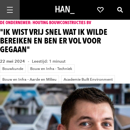
Mobiele navigatie openen
Favorieten
Zoek
DE ONDERNEMER: HOUTING BOUWCONSTRUCTIES BV
"IK WIST VRIJ SNEL WAT IK WILDE
BEREIKEN EN BEN ER VOL VOOR
GEGAAN"
22 mei 2024
Leestijd: 1 minuut
Bouwkunde
Bouw en Infra - Techniek
Bouw en Infra – Aarde en Milieu
Academie Built Environment