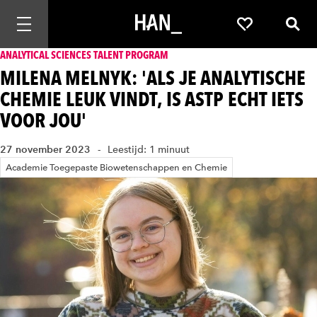
Mobiele navigatie openen
Favorieten
Zoek
ANALYTICAL SCIENCES TALENT PROGRAM
MILENA MELNYK: 'ALS JE ANALYTISCHE
CHEMIE LEUK VINDT, IS ASTP ECHT IETS
VOOR JOU'
27 november 2023
Leestijd: 1 minuut
Academie Toegepaste Biowetenschappen en Chemie