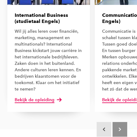
International Business
Communication
(studietaal Engels)
Engels)
Wil jij alles leren over financiën,
Communicatie is
marketing, management en
schakel tussen kla
multinationals? International
Tussen goed doel
Business kickstart jouw carrière in
En tussen burger
het internationale bedrijfsleven.
Merken opbouwen
Zaken doen in het buitenland.
relations onderh
Andere culturen leren kennen. En
pakkende market
bedrijven klaarstomen voor de
ontwikkelen. Elke
toekomst. Klaar om het initiatief
heeft een eigen ve
te nemen?
het zó dat de we
Bekijk de opleiding
Bekijk de opleid
Scroll terug
Scroll verd