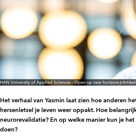
HAN University of Applied Sciences - Open up new horizons
Artike
Het verhaal van Yasmin laat zien hoe anderen he
hersenletsel je leven weer oppakt. Hoe belangrijk
neurorevalidatie? En op welke manier kun je he
doen?