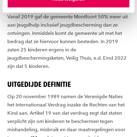
trein.”
ons
cookiestatement
. Via ‘Zelf instellen’ kun je ook zelf
instellen welke cookies we plaatsen. Je kunt je
toestemming altijd wijzigen of intrekken via
Vanaf 2019 gaf de gemeente Montfoort 50% meer uit
ons
cookiestatement
.
aan jeugdhulp inclusief jeugdbescherming dan ze
ontvingen. Inmiddels komt de gemeente uit met het
bedrag dat ze hiervoor kunnen besteden. In 2019
zaten 25 kinderen ergens in de
jeugdbeschermingsketen, Veilig Thuis, e.d. Eind 2022
zijn dat 5 kinderen.
UITGEDIJDE DEFINITIE
Op 20 november 1989 namen de Verenigde Naties
het Internationaal Verdrag inzake de Rechten van het
Kind aan. Artikel 19 van dat verdrag zegt dat staten
verplicht zijn om kinderen te beschermen tegen
mishandeling, misbruik en daar maatregelingen voor