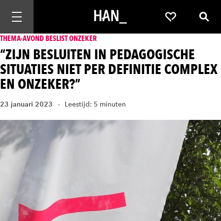
Mobiele navigatie openen
Favorieten
Zoek
THEMA-AVOND BESLIST ONZEKER
“ZIJN BESLUITEN IN PEDAGOGISCHE
SITUATIES NIET PER DEFINITIE COMPLEX
EN ONZEKER?”
23 januari 2023
Leestijd: 5 minuten