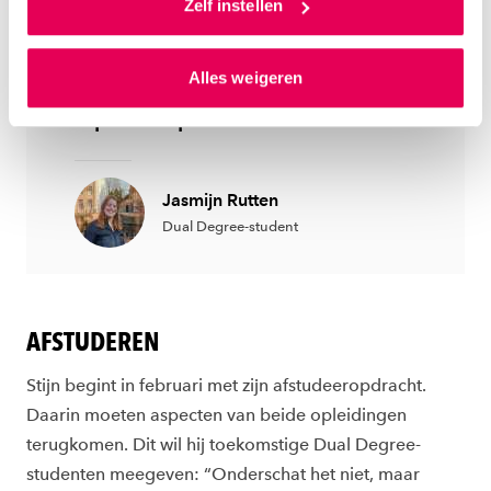
toestemming om cookies voor social media en
Zelf instellen
nog gewoon afstuderen bij
gepersonaliseerde advertenties te plaatsen. Lees
Industrieel Product Ontwerpen
hierover meer in ons
privacystatement
en
Alles weigeren
en heb ik nog steeds een
ons
cookiestatement
. Via ‘Zelf instellen’ kun je ook zelf
instellen welke cookies we plaatsen. Je kunt je
diploma op zak.
toestemming altijd wijzigen of intrekken via
ons
cookiestatement
.
Jasmijn Rutten
Dual Degree-student
AFSTUDEREN
Stijn begint in februari met zijn afstudeeropdracht.
Daarin moeten aspecten van beide opleidingen
terugkomen. Dit wil hij toekomstige Dual Degree-
studenten meegeven: “Onderschat het niet, maar