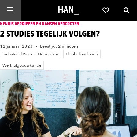
Mobiele navigatie openen
Favorieten
Zoek
KENNIS VERDIEPEN EN KANSEN VERGROTEN
2 STUDIES TEGELIJK VOLGEN?
12 januari 2023
Leestijd: 2 minuten
Industrieel Product Ontwerpen
Flexibel onderwijs
Werktuigbouwkunde