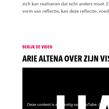
zich kan realiseren dat echt anders moet. E
vorm van reflectie, kan deze reflectie. voed
BEKIJK DE VIDEO
:
ARIE ALTENA OVER ZIJN VI
Deze content is afkomstig van YouTube. Om de