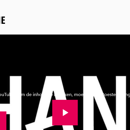
IE
YouTube. Om de inhoud te bekijken, moet je eerst toestemmin
Bekijk volledige video