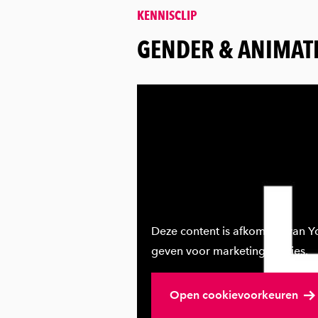
KENNISCLIP
:
GENDER & ANIMAT
Deze content is afkomstig van 
geven voor marketingcookies.
Open cookievoorkeuren