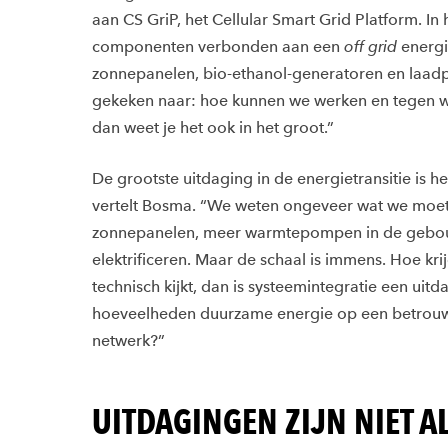
aan CS GriP, het Cellular Smart Grid Platform. In
componenten verbonden aan een
off grid
energi
zonnepanelen, bio-ethanol-generatoren en laadp
gekeken naar: hoe kunnen we werken en tegen welk
dan weet je het ook in het groot.”
De grootste uitdaging in de energietransitie is 
vertelt Bosma. “We weten ongeveer wat we moe
zonnepanelen, meer warmtepompen in de gebou
elektrificeren. Maar de schaal is immens. Hoe kr
technisch kijkt, dan is systeemintegratie een ui
hoeveelheden duurzame energie op een betrouw
netwerk?”
UITDAGINGEN ZIJN NIET A