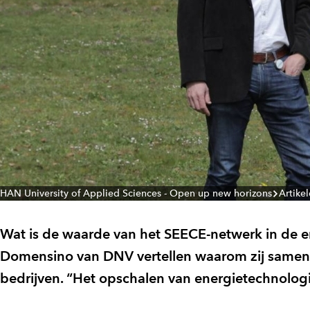
HAN University of Applied Sciences - Open up new horizons
Artike
Wat is de waarde van het SEECE-netwerk in de e
Domensino van DNV vertellen waarom zij samen
bedrijven. “Het opschalen van energietechnologi