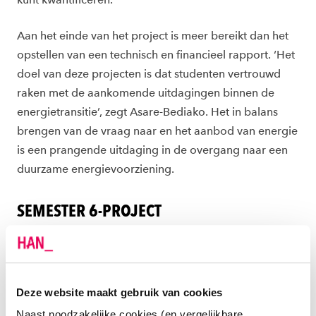
Aan het einde van het project is meer bereikt dan het
opstellen van een technisch en financieel rapport. ‘Het
doel van deze projecten is dat studenten vertrouwd
raken met de aankomende uitdagingen binnen de
energietransitie’, zegt Asare-Bediako. Het in balans
brengen van de vraag naar en het aanbod van energie
is een prangende uitdaging in de overgang naar een
duurzame energievoorziening.
SEMESTER 6-PROJECT
De opdracht waarmee de studenten zich
onderdompelen in het thema energieopslag, valt in
een zogenaamd semester 6-project. Alle studenten die
Deze website maakt gebruik van cookies
op de HAN een engineeringopleiding volgen, doen in
het derde jaar van hun studie een project in
Naast noodzakelijke cookies (en vergelijkbare