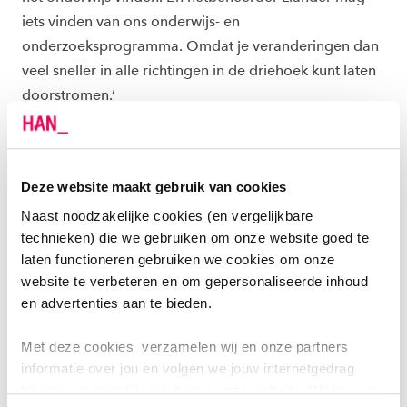
iets vinden van ons onderwijs- en
onderzoeksprogramma. Omdat je veranderingen dan
veel sneller in alle richtingen in de driehoek kunt laten
doorstromen.’
‘Omdat je op elkaars werkterrein stapt, om daar iets
van te vinden, kun je niet meer níet betrokken zijn’, zegt
Deze website maakt gebruik van cookies
Ebbers. ‘Want op het moment dat je ergens iets van
vindt, ben je - als je actief in de driehoek met elkaar
Naast noodzakelijke cookies (en vergelijkbare
technieken) die we gebruiken om onze website goed te
samenwerkt - er onderdeel van geworden en heb je
laten functioneren gebruiken we cookies om onze
daar een bepaalde verantwoordelijkheid in. […] Wij
website te verbeteren en om gepersonaliseerde inhoud
geven elkaar als partners de ruimte om te sparren over
en advertenties aan te bieden.
onze gezamenlijke ambitie en dan kom je dus op
elkaars werkterrein. Soms is dat heel bedreigend,
Met deze cookies verzamelen wij en onze partners
maar als je snelheid wil maken, heel erg nodig
informatie over jou en volgen we jouw internetgedrag
binnen, en mogelijk ook buiten onze website. Wij bouwen