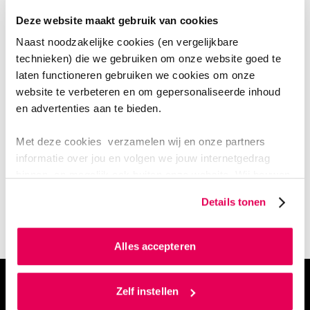
direct en interactief is.”
Deze website maakt gebruik van cookies
Naast noodzakelijke cookies (en vergelijkbare
technieken) die we gebruiken om onze website goed te
Luister de podcast van Peter op
Spotify
laten functioneren gebruiken we cookies om onze
website te verbeteren en om gepersonaliseerde inhoud
of
Soundcloud.
en advertenties aan te bieden.
Lees het volledige
nieuwsbericht
van SAM.
Ook SAM schreef over deze Collegetour. Lees
Met deze cookies verzamelen wij en onze partners
het
artikel
hier.
informatie over jou en volgen we jouw internetgedrag
binnen, en mogelijk ook buiten onze website. Wij bouwen
zo jouw persoonlijke profiel op. Hiermee passen wij onze
Details tonen
HAN redactie
website en communicatie aan op jouw voorkeuren. Ook
kunnen we zo gerichte advertenties laten zien op basis
van jouw internetgedrag.
Alles accepteren
Als je op ‘Alles accepteren’ klikt dan geef je ons
Artikelen
toestemming om cookies voor social media en
Zelf instellen
gepersonaliseerde advertenties te plaatsen. Lees