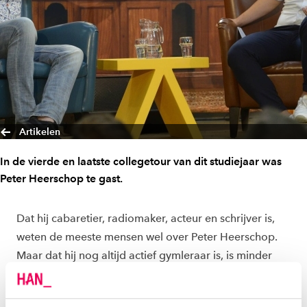
Artikelen
In de vierde en laatste collegetour van dit studiejaar was
Peter Heerschop te gast.
Dat hij cabaretier, radiomaker, acteur en schrijver is,
weten de meeste mensen wel over Peter Heerschop.
Maar dat hij nog altijd actief gymleraar is, is minder
bekend. “Ik sta één dag per week voor de klas. Vaak
zijn dat mijn beste ‘optredens’, omdat de verbinding zo