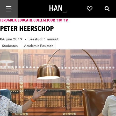
Mobiele navigatie openen
Favorieten
Zoek
TERUGBLIK EDUCATIE COLLEGETOUR '18/ '19
PETER HEERSCHOP
04 juni 2019
Leestijd: 1 minuut
Studenten
Academie Educatie