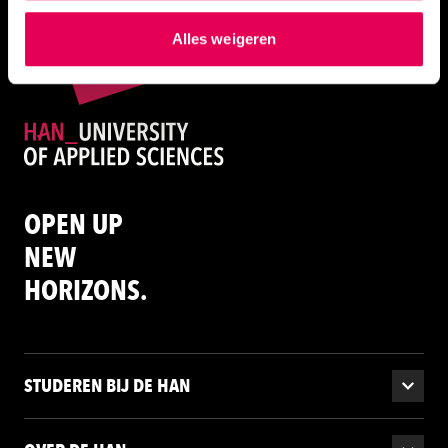
hierover meer in ons
privacystatement
en
Alles weigeren
ons
cookiestatement
. Via ‘Zelf instellen’ kun je ook zelf
instellen welke cookies we plaatsen. Je kunt je
toestemming altijd wijzigen of intrekken via
ons
cookiestatement
.
OPEN UP
NEW
HORIZONS.
STUDEREN BIJ DE HAN